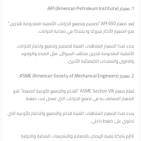
1. معيار API (American Petroleum Institute):
يُعد معيار API 650 “تصميم وتصنيع الخزانات الأفقية الملحومة للتخزين”
هو المعيار الأكثر شيوعًا واعتمادًا في صناعة الخزانات.
يحدد هذا المعيار المتطلبات الفنية لتصميم وتصنيع واختبار الخزانات
الأفقية الملحومة لتخزين مختلف السوائل، مثل المياه والوقود
والبترول والمنتجات الكيميائية الأخرى.
2. معيار ASME (American Society of Mechanical Engineers):
يُعتبر معيار ASME Section VIII “اللحام والتصنيع للأوعية الضغط” هو
المعيار المعترف به في تصنيع الخزانات التي تعمل تحت ضغط.
يحدد هذا المعيار المتطلبات الفنية للحام والتصنيع والاختبار للأوعية التي
تحتوي على ضغط داخلي.
تلتزم شركة زهرة الإيمان بالمعايير والتشريعات المحلية والدولية