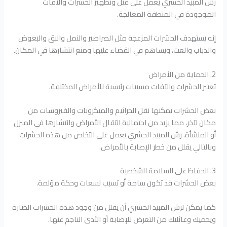
رش المبيد الحشري يعمل على قتل وتطهير الحشرات والآفات
الموجودة في المنطقة المعالجة.
إنه يستهدف الحشرات المزعجة مثل الصراصير والنمل والبق والبعوض
والذباب والعث، ويساهم في القضاء عليها ومنع انتشارها في المكان.
2. الحماية من الأمراض
تعتبر الحشرات والآفات مسببات رئيسية للأمراض المختلفة.
بعض الحشرات يمكنها نقل الجراثيم والميكروبات والفيروسات من
مكان لآخر، مما يزيد من احتمالية انتقال الأمراض وانتشارها في المنزل
أو المنشأة. رش المبيد الحشري يعمل على التخلص من هذه الحشرات
وبالتالي يقلل من خطر الإصابة بالأمراض.
3. الحفاظ على السلامة الشخصية
بعض الحشرات قد تكون سامة أو تسبب لسعات وحكة مؤلمة.
كما يمكن لرش المبيد الحشري أن يقلل من وجود هذه الحشرات الضارة
ويحميك وعائلتك من التعرض للإصابة أو الأذى الناجم عنها.