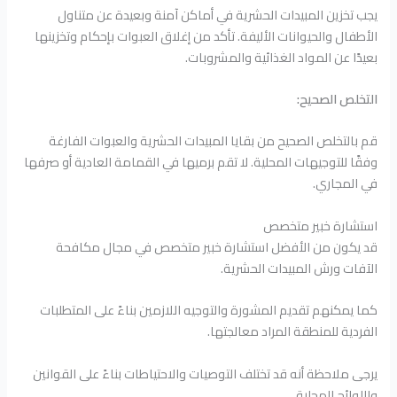
يجب تخزين المبيدات الحشرية في أماكن آمنة وبعيدة عن متناول
الأطفال والحيوانات الأليفة. تأكد من إغلاق العبوات بإحكام وتخزينها
بعيدًا عن المواد الغذائية والمشروبات.
التخلص الصحيح:
قم بالتخلص الصحيح من بقايا المبيدات الحشرية والعبوات الفارغة
وفقًا للتوجيهات المحلية. لا تقم برميها في القمامة العادية أو صرفها
في المجاري.
استشارة خبير متخصص
قد يكون من الأفضل استشارة خبير متخصص في مجال مكافحة
الآفات ورش المبيدات الحشرية.
كما يمكنهم تقديم المشورة والتوجيه اللازمين بناءً على المتطلبات
الفردية للمنطقة المراد معالجتها.
يرجى ملاحظة أنه قد تختلف التوصيات والاحتياطات بناءً على القوانين
واللوائح المحلية.