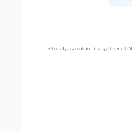
املأ الخزان بنسبة 10-20% من سعتها بالماء النظيف، ثم أضف منظف مخصص للخزانات الفيبر جلاس. اترك المنظف يعمل لمدة 30