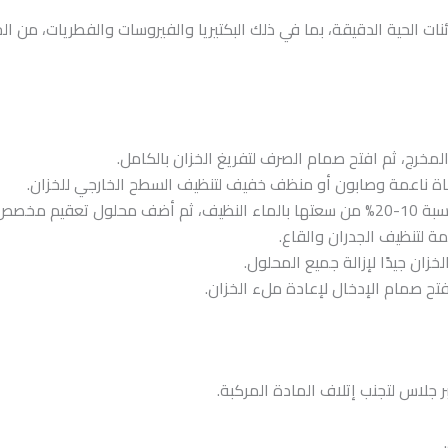
ئنات الحية الدقيقة، بما في ذلك البكتيريا والفيروسات والفطريات، من ا
مخرج، ثم افتح صمام الصرف لتفريغ الخزان بالكامل.
 ناعمة وصابون أو منظف خفيف لتنظيف السطح الخارجي للخزان.
املأ الخزان بنسبة 10-20% من سعتها بالماء النظيف، ثم أضف محلول تعق
ن جيدًا لإزالة جميع المحلول.
ح صمام الإدخال لإعادة ملء الخزان.
جلاس لتجنب إتلاف المادة المركبة.