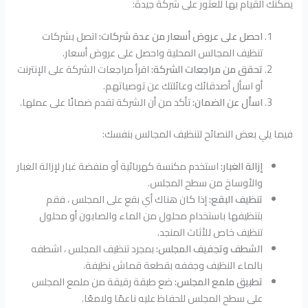
يمكنك القيام بها للعثور على شركة جيدة:
احصل على عروض أسعار من عدة شركات:
اتصل بشركات
تنظيف المجالس المحلية واحصل على عروض أسعار.
تحقق من مراجعات الشركة:
اقرأ مراجعات الشركة على الإنترنت
أو اسأل أصدقائك وعائلتك عن توصياتهم.
اسأل عن الضمان:
تأكد من أن الشركة تقدم ضمانًا على عملها.
فيما يلي بعض النصائح لتنظيف المجالس بنفسك:
إزالة الغبار:
استخدم مكنسة كهربائية أو منفضة غبار لإزالة الغبار
والأوساخ من سطح المجلس.
تنظيف البقع:
إذا كان هناك أي بقع على المجلس ، فقم
بتنظيفها باستخدام محلول من الماء والصابون أو محلول
تنظيف خاص للأثاث المنجد.
الشطف وتجفيف المجلس:
بمجرد تنظيف المجلس ، اشطفه
بالماء النظيف وجففه بقطعة قماش نظيفة.
تطبيق ملمع المجلس:
ضع طبقة رقيقة من ملمع المجلس
على سطح المجلس للحفاظ عليه ناعمًا ولامعًا.